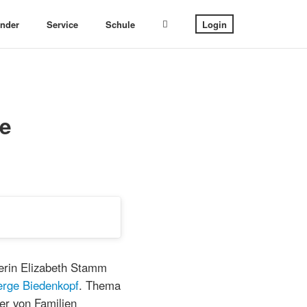
ender
Service
Schule
Login
6e
rerin Elizabeth Stamm
rge Biedenkopf
. Thema
er von Familien