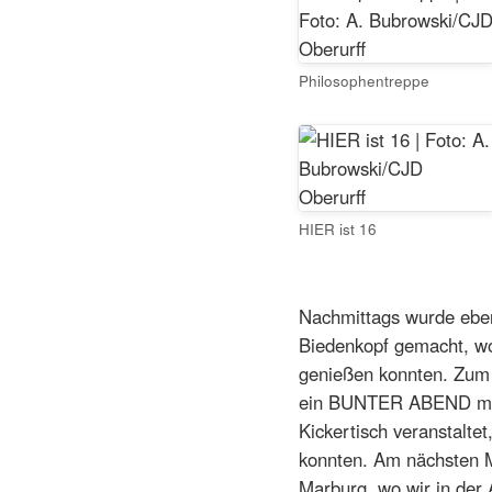
Philosophentreppe
HIER ist 16
Nachmittags wurde eben
Biedenkopf gemacht, wo
genießen konnten. Zum
ein BUNTER ABEND mit S
Kickertisch veranstalte
konnten. Am nächsten M
Marburg, wo wir in der 