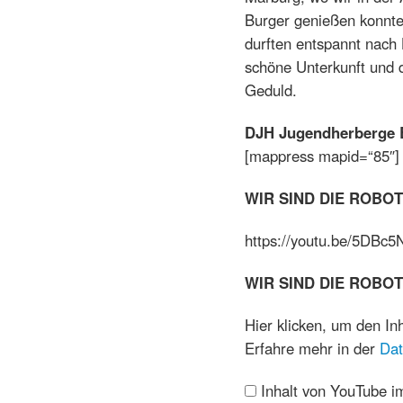
Burger genießen konnte
durften entspannt nach
schöne Unterkunft und 
Geduld.
DJH Jugendherberge Bi
[mappress mapid=“85″]
WIR SIND DIE ROBOT
https://youtu.be/5DBc
WIR SIND DIE ROBOT
„Kraftwerk
Hier klicken, um den In
–
Erfahre mehr in der
Dat
Die
Roboter
Inhalt von YouTube 
(HD)“