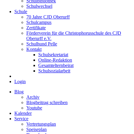
Schulbibliothek
Schulwechsel
Schule
70 Jahre CJD Oberurff
Schulcampus
Zertifikate
Förderverein für die Christophorusschule des CJD
Oberurff e.V.
Schulhund Pelle
Kontakt
Schulsekretariat
Online-Redaktion
Gesamtelternbeirat
Schulsozialarbeit
Login
Blog
Archiv
Blogbeitrag schreiben
Youtube
Kalender
Service
Vertretungsplan
Speiseplan