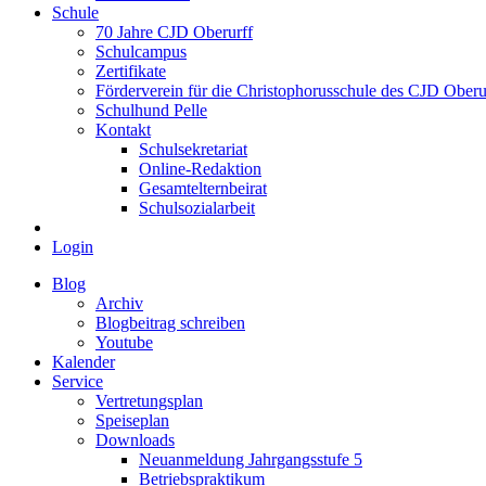
Schule
70 Jahre CJD Oberurff
Schulcampus
Zertifikate
Förderverein für die Christophorusschule des CJD Oberur
Schulhund Pelle
Kontakt
Schulsekretariat
Online-Redaktion
Gesamtelternbeirat
Schulsozialarbeit
Login
Blog
Archiv
Blogbeitrag schreiben
Youtube
Kalender
Service
Vertretungsplan
Speiseplan
Downloads
Neuanmeldung Jahrgangsstufe 5
Betriebspraktikum