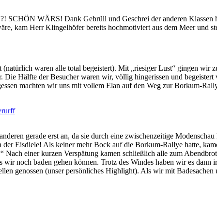
HÖN WÄRS! Dank Gebrüll und Geschrei der anderen Klassen hatte d
äre, kam Herr Klingelhöfer bereits hochmotiviert aus dem Meer und ste
natürlich waren alle total begeistert). Mit „riesiger Lust“ gingen wir
. Die Hälfte der Besucher waren wir, völlig hingerissen und begeistert
essen machten wir uns mit vollem Elan auf den Weg zur Borkum-Rallye,
anderen gerade erst an, da sie durch eine zwischenzeitige Modenschau
 der Eisdiele! Als keiner mehr Bock auf die Borkum-Rallye hatte, kame
“ Nach einer kurzen Verspätung kamen schließlich alle zum Abendbrot
ss wir noch baden gehen können. Trotz des Windes haben wir es dann
ellen genossen (unser persönliches Highlight). Als wir mit Badesache