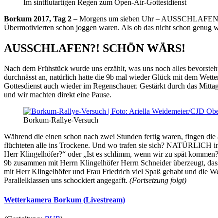
Im sintflutartigen Regen zum Open-Air-Gottestdienst
Borkum 2017, Tag 2 –
Morgens um sieben Uhr – AUSSCHLAFEN?! SC
Übermotivierten schon joggen waren. Als ob das nicht schon genug w
AUSSCHLAFEN?! SCHÖN WÄRS!
Nach dem Frühstück wurde uns erzählt, was uns noch alles bevorsteht (
durchnässt an, natürlich hatte die 9b mal wieder Glück mit dem Wetter
Gottesdienst auch wieder im Regenschauer. Gestärkt durch das Mittag
und wir machten direkt eine Pause.
Borkum-Rallye-Versuch
Während die einen schon nach zwei Stunden fertig waren, fingen die 
flüchteten alle ins Trockene. Und wo trafen sie sich? NATÜRLICH in
Herr Klingelhöfer?“ oder „Ist es schlimm, wenn wir zu spät kommen?
9b zusammen mit Herrn Klingelhöfer Herrn Schneider überzeugt, da
mit Herr Klingelhöfer und Frau Friedrich viel Spaß gehabt und die W
Parallelklassen uns schockiert angegafft.
(Fortsetzung folgt)
Wetterkamera Borkum (Livestream)