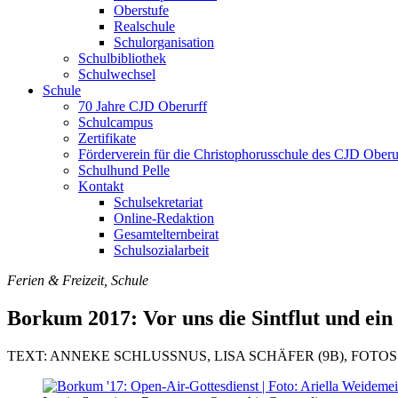
Oberstufe
Realschule
Schulorganisation
Schulbibliothek
Schulwechsel
Schule
70 Jahre CJD Oberurff
Schulcampus
Zertifikate
Förderverein für die Christophorusschule des CJD Oberur
Schulhund Pelle
Kontakt
Schulsekretariat
Online-Redaktion
Gesamtelternbeirat
Schulsozialarbeit
Ferien & Freizeit, Schule
Borkum 2017: Vor uns die Sintflut und ein
TEXT: ANNEKE SCHLUSSNUS, LISA SCHÄFER (9B), FOTOS