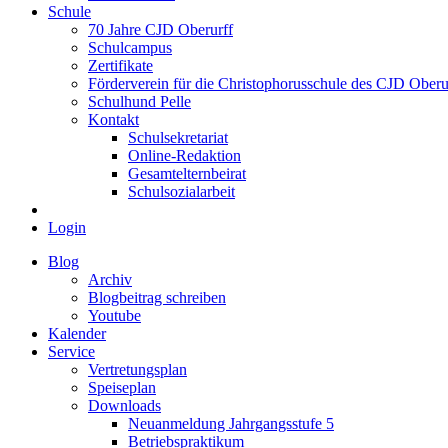
Schule
70 Jahre CJD Oberurff
Schulcampus
Zertifikate
Förderverein für die Christophorusschule des CJD Oberur
Schulhund Pelle
Kontakt
Schulsekretariat
Online-Redaktion
Gesamtelternbeirat
Schulsozialarbeit
Login
Blog
Archiv
Blogbeitrag schreiben
Youtube
Kalender
Service
Vertretungsplan
Speiseplan
Downloads
Neuanmeldung Jahrgangsstufe 5
Betriebspraktikum