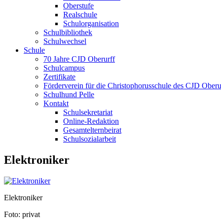
Oberstufe
Realschule
Schulorganisation
Schulbibliothek
Schulwechsel
Schule
70 Jahre CJD Oberurff
Schulcampus
Zertifikate
Förderverein für die Christophorusschule des CJD Oberur
Schulhund Pelle
Kontakt
Schulsekretariat
Online-Redaktion
Gesamtelternbeirat
Schulsozialarbeit
Elektroniker
Elektroniker
Foto: privat