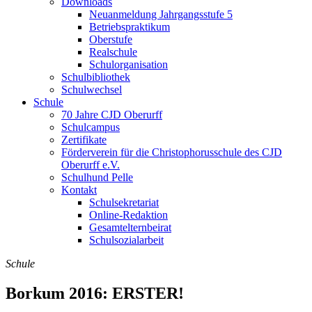
Downloads
Neuanmeldung Jahrgangsstufe 5
Betriebspraktikum
Oberstufe
Realschule
Schulorganisation
Schulbibliothek
Schulwechsel
Schule
70 Jahre CJD Oberurff
Schulcampus
Zertifikate
Förderverein für die Christophorusschule des CJD
Oberurff e.V.
Schulhund Pelle
Kontakt
Schulsekretariat
Online-Redaktion
Gesamtelternbeirat
Schulsozialarbeit
Schule
Borkum 2016: ERSTER!