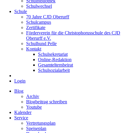
Schulbibliothek
Schulwechsel
Schule
70 Jahre CJD Oberurff
Schulcampus
Zertifikate
Förderverein für die Christophorusschule des CJD
Oberurff e.V.
Schulhund Pelle
Kontakt
Schulsekretariat
Online-Redaktion
Gesamtelternbeirat
Schulsozialarbeit
Login
Blog
Archiv
Blogbeitrag schreiben
Youtube
Kalender
Service
Vertretungsplan
Speiseplan