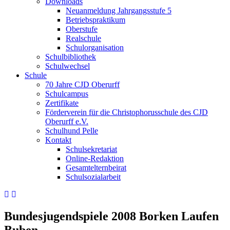
Downloads
Neuanmeldung Jahrgangsstufe 5
Betriebspraktikum
Oberstufe
Realschule
Schulorganisation
Schulbibliothek
Schulwechsel
Schule
70 Jahre CJD Oberurff
Schulcampus
Zertifikate
Förderverein für die Christophorusschule des CJD
Oberurff e.V.
Schulhund Pelle
Kontakt
Schulsekretariat
Online-Redaktion
Gesamtelternbeirat
Schulsozialarbeit
Bundesjugendspiele 2008 Borken Laufen
Buben