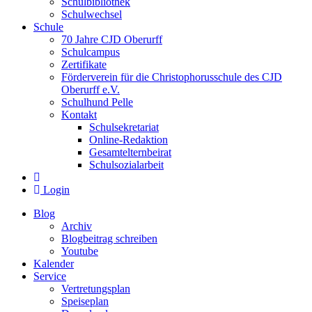
Schulbibliothek
Schulwechsel
Schule
70 Jahre CJD Oberurff
Schulcampus
Zertifikate
Förderverein für die Christophorusschule des CJD
Oberurff e.V.
Schulhund Pelle
Kontakt
Schulsekretariat
Online-Redaktion
Gesamtelternbeirat
Schulsozialarbeit
Login
Blog
Archiv
Blogbeitrag schreiben
Youtube
Kalender
Service
Vertretungsplan
Speiseplan