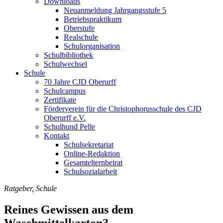
Downloads
Neuanmeldung Jahrgangsstufe 5
Betriebspraktikum
Oberstufe
Realschule
Schulorganisation
Schulbibliothek
Schulwechsel
Schule
70 Jahre CJD Oberurff
Schulcampus
Zertifikate
Förderverein für die Christophorusschule des CJD
Oberurff e.V.
Schulhund Pelle
Kontakt
Schulsekretariat
Online-Redaktion
Gesamtelternbeirat
Schulsozialarbeit
Ratgeber, Schule
Reines Gewissen aus dem
Waschmittelkarton?