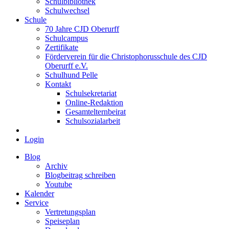
Schulbibliothek
Schulwechsel
Schule
70 Jahre CJD Oberurff
Schulcampus
Zertifikate
Förderverein für die Christophorusschule des CJD
Oberurff e.V.
Schulhund Pelle
Kontakt
Schulsekretariat
Online-Redaktion
Gesamtelternbeirat
Schulsozialarbeit
Login
Blog
Archiv
Blogbeitrag schreiben
Youtube
Kalender
Service
Vertretungsplan
Speiseplan