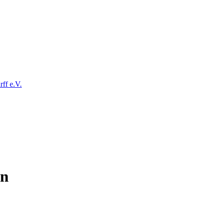
ff e.V.
en