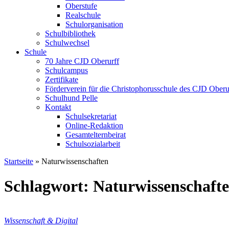
Oberstufe
Realschule
Schulorganisation
Schulbibliothek
Schulwechsel
Schule
70 Jahre CJD Oberurff
Schulcampus
Zertifikate
Förderverein für die Christophorusschule des CJD Oberur
Schulhund Pelle
Kontakt
Schulsekretariat
Online-Redaktion
Gesamtelternbeirat
Schulsozialarbeit
Startseite
»
Naturwissenschaften
Schlagwort: Naturwissenschaft
Wissenschaft & Digital