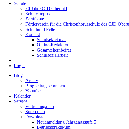
Schule
70 Jahre CJD Oberurff
Schulcampus
Zertifikate
Förderverein für die Christophorusschule des CJD Oberur
Schulhund Pelle
Kontakt
Schulsekretariat
Online-Redaktion
Gesamtelternbeirat
Schulsozialarbeit
Login
Blog
Archiv
Blogbeitrag schreiben
Youtube
Kalender
Service
Vertretungsplan
Speiseplan
Downloads
Neuanmeldung Jahrgangsstufe 5
Betriebspraktikum