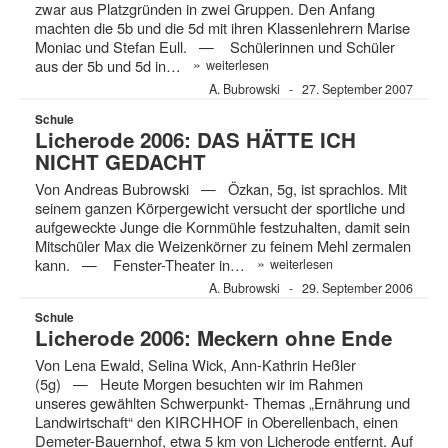
zwar aus Platzgründen in zwei Gruppen. Den Anfang
machten die 5b und die 5d mit ihren Klassenlehrern Marise
Moniac und Stefan Eull. — Schülerinnen und Schüler
»
aus der 5b und 5d in…
weiterlesen
A. Bubrowski
27. September 2007
Schule
Licherode 2006: DAS HÄTTE ICH
NICHT GEDACHT
Von Andreas Bubrowski — Özkan, 5g, ist sprachlos. Mit
seinem ganzen Körpergewicht versucht der sportliche und
aufgeweckte Junge die Kornmühle festzuhalten, damit sein
Mitschüler Max die Weizenkörner zu feinem Mehl zermalen
»
kann. — Fenster-Theater in…
weiterlesen
A. Bubrowski
29. September 2006
Schule
Licherode 2006: Meckern ohne Ende
Von Lena Ewald, Selina Wick, Ann-Kathrin Heßler
(5g) — Heute Morgen besuchten wir im Rahmen
unseres gewählten Schwerpunkt- Themas „Ernährung und
Landwirtschaft“ den KIRCHHOF in Oberellenbach, einen
Demeter-Bauernhof, etwa 5 km von Licherode entfernt. Auf