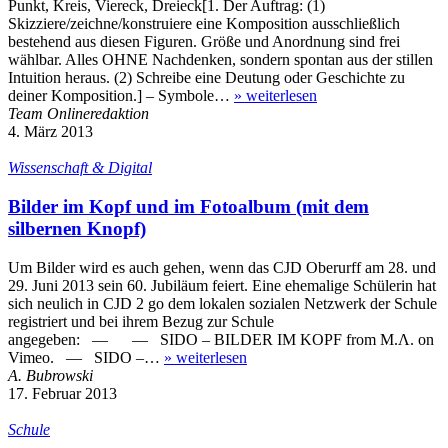
Punkt, Kreis, Viereck, Dreieck[1. Der Auftrag: (1)
Skizziere/zeichne/konstruiere eine Komposition ausschließlich
bestehend aus diesen Figuren. Größe und Anordnung sind frei
wählbar. Alles OHNE Nachdenken, sondern spontan aus der stillen
Intuition heraus. (2) Schreibe eine Deutung oder Geschichte zu
deiner Komposition.] – Symbole…
»
weiterlesen
Team Onlineredaktion
4. März 2013
Wissenschaft & Digital
Bilder im Kopf und im Fotoalbum (mit dem
silbernen Knopf)
Um Bilder wird es auch gehen, wenn das CJD Oberurff am 28. und
29. Juni 2013 sein 60. Jubiläum feiert. Eine ehemalige Schülerin hat
sich neulich in CJD 2 go dem lokalen sozialen Netzwerk der Schule
registriert und bei ihrem Bezug zur Schule
angegeben: — — SIDO – BILDER IM KOPF from M.Λ. on
Vimeo. — SIDO –…
»
weiterlesen
A. Bubrowski
17. Februar 2013
Schule