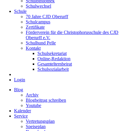
Schulbibliothek
Schulwechsel
Schule
70 Jahre CJD Oberurff
Schulcampus
Zertifikate
Förderverein für die Christophorusschule des CJD
Oberurff e.V.
Schulhund Pelle
Kontakt
Schulsekretariat
Online-Redaktion
Gesamtelternbeirat
Schulsozialarbeit
Login
Blog
Archiv
Blogbeitrag schreiben
Youtube
Kalender
Service
Vertretungsplan
Speiseplan