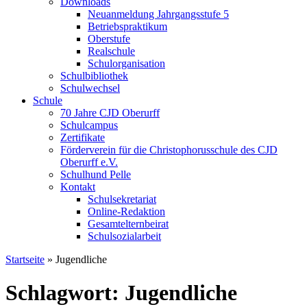
Downloads
Neuanmeldung Jahrgangsstufe 5
Betriebspraktikum
Oberstufe
Realschule
Schulorganisation
Schulbibliothek
Schulwechsel
Schule
70 Jahre CJD Oberurff
Schulcampus
Zertifikate
Förderverein für die Christophorusschule des CJD
Oberurff e.V.
Schulhund Pelle
Kontakt
Schulsekretariat
Online-Redaktion
Gesamtelternbeirat
Schulsozialarbeit
Startseite
»
Jugendliche
Schlagwort: Jugendliche