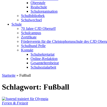
Oberstufe
Realschule
Schulorganisation
Schulbibliothek
Schulwechsel
Schule
70 Jahre CJD Oberurff
Schulcampus
Zertifikate
Förderverein für die Christophorusschule des CJD Oberur
Schulhund Pelle
Kontakt
Schulsekretariat
Online-Redaktion
Gesamtelternbeirat
Schulsozialarbeit
Startseite
»
Fußball
Schlagwort: Fußball
Ferien & Freizeit