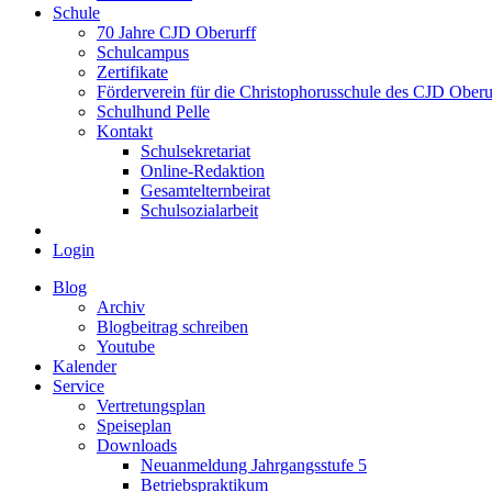
Schule
70 Jahre CJD Oberurff
Schulcampus
Zertifikate
Förderverein für die Christophorusschule des CJD Oberur
Schulhund Pelle
Kontakt
Schulsekretariat
Online-Redaktion
Gesamtelternbeirat
Schulsozialarbeit
Login
Blog
Archiv
Blogbeitrag schreiben
Youtube
Kalender
Service
Vertretungsplan
Speiseplan
Downloads
Neuanmeldung Jahrgangsstufe 5
Betriebspraktikum