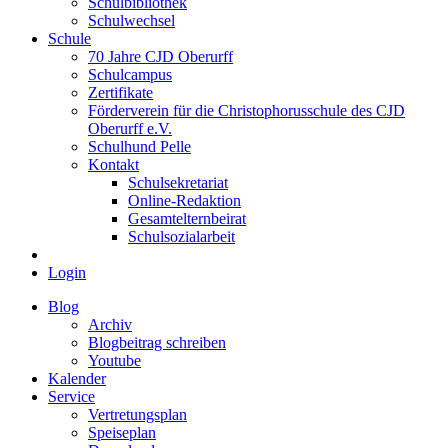
Schulbibliothek
Schulwechsel
Schule
70 Jahre CJD Oberurff
Schulcampus
Zertifikate
Förderverein für die Christophorusschule des CJD
Oberurff e.V.
Schulhund Pelle
Kontakt
Schulsekretariat
Online-Redaktion
Gesamtelternbeirat
Schulsozialarbeit
Login
Blog
Archiv
Blogbeitrag schreiben
Youtube
Kalender
Service
Vertretungsplan
Speiseplan