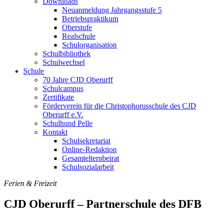
Downloads
Neuanmeldung Jahrgangsstufe 5
Betriebspraktikum
Oberstufe
Realschule
Schulorganisation
Schulbibliothek
Schulwechsel
Schule
70 Jahre CJD Oberurff
Schulcampus
Zertifikate
Förderverein für die Christophorusschule des CJD
Oberurff e.V.
Schulhund Pelle
Kontakt
Schulsekretariat
Online-Redaktion
Gesamtelternbeirat
Schulsozialarbeit
Ferien & Freizeit
CJD Oberurff – Partnerschule des DFB