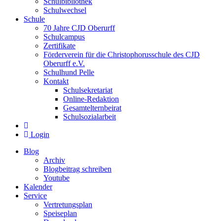
Schulbibliothek
Schulwechsel
Schule
70 Jahre CJD Oberurff
Schulcampus
Zertifikate
Förderverein für die Christophorusschule des CJD
Oberurff e.V.
Schulhund Pelle
Kontakt
Schulsekretariat
Online-Redaktion
Gesamtelternbeirat
Schulsozialarbeit
Login
Blog
Archiv
Blogbeitrag schreiben
Youtube
Kalender
Service
Vertretungsplan
Speiseplan