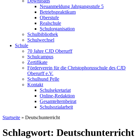
Downloads
Neuanmeldung Jahrgangsstufe 5
Betriebspraktikum
Oberstufe
Realschule
Schulorganisation
Schulbibliothek
Schulwechsel
Schule
70 Jahre CJD Oberurff
Schulcampus
Zertifikate
Förderverein für die Christophorusschule des CJD
Oberurff e.V.
Schulhund Pelle
Kontakt
Schulsekretariat
Online-Redaktion
Gesamtelternbeirat
Schulsozialarbeit
Startseite
»
Deutschunterricht
Schlagwort: Deutschunterricht