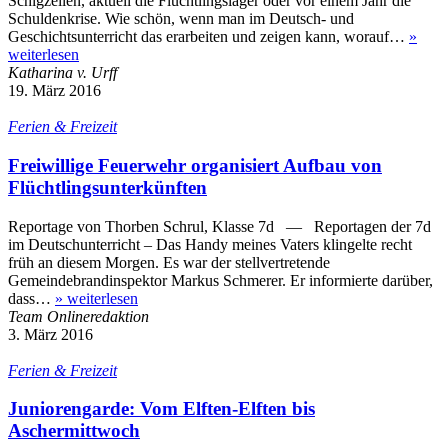
Schlgzeilen, aktuell die Flüchtlingslager oder vor einem Jahr die
Schuldenkrise. Wie schön, wenn man im Deutsch- und
Geschichtsunterricht das erarbeiten und zeigen kann, worauf…
»
weiterlesen
Katharina v. Urff
19. März 2016
Ferien & Freizeit
Freiwillige Feuerwehr organisiert Aufbau von
Flüchtlingsunterkünften
Reportage von Thorben Schrul, Klasse 7d — Reportagen der 7d
im Deutschunterricht – Das Handy meines Vaters klingelte recht
früh an diesem Morgen. Es war der stellvertretende
Gemeindebrandinspektor Markus Schmerer. Er informierte darüber,
dass…
»
weiterlesen
Team Onlineredaktion
3. März 2016
Ferien & Freizeit
Juniorengarde: Vom Elften-Elften bis
Aschermittwoch