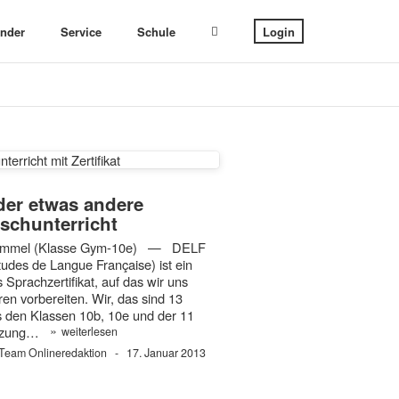
ender
Service
Schule
Login
der etwas andere
schunterricht
ommel (Klasse Gym-10e) — DELF
tudes de Langue Française) ist ein
 Sprachzertifikat, auf das wir uns
ren vorbereiten. Wir, das sind 13
den Klassen 10b, 10e und der 11
»
ützung…
weiterlesen
Team Onlineredaktion
17. Januar 2013