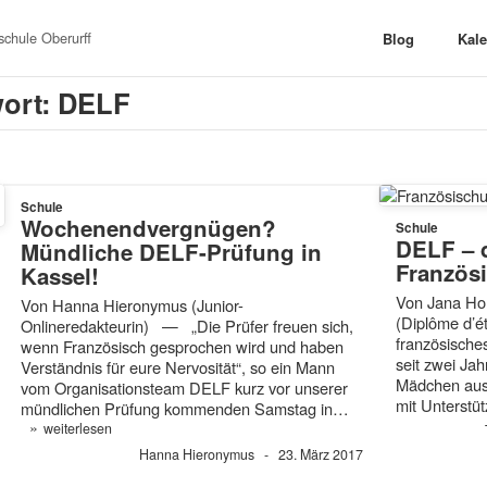
chule Oberurff
Blog
Kal
ort: DELF
Schule
Wochenendvergnügen?
Schule
DELF – 
Mündliche DELF-Prüfung in
Französi
Kassel!
Von Jana H
Von Hanna Hieronymus (Junior-
(Diplôme d’é
Onlineredakteurin) — „Die Prüfer freuen sich,
französisches
wenn Französisch gesprochen wird und haben
seit zwei Jah
Verständnis für eure Nervosität“, so ein Mann
Mädchen aus 
vom Organisationsteam DELF kurz vor unserer
mit Unterst
mündlichen Prüfung kommenden Samstag in…
»
weiterlesen
Hanna Hieronymus
23. März 2017