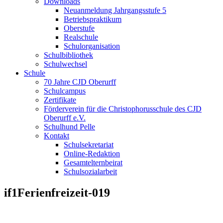
Downloads
Neuanmeldung Jahrgangsstufe 5
Betriebspraktikum
Oberstufe
Realschule
Schulorganisation
Schulbibliothek
Schulwechsel
Schule
70 Jahre CJD Oberurff
Schulcampus
Zertifikate
Förderverein für die Christophorusschule des CJD
Oberurff e.V.
Schulhund Pelle
Kontakt
Schulsekretariat
Online-Redaktion
Gesamtelternbeirat
Schulsozialarbeit
if1Ferienfreizeit-019