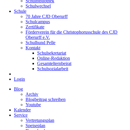
Schulbibliothek
Schulwechsel
Schule
70 Jahre CJD Oberurff
Schulcampus
Zertifikate
Förderverein für die Christophorusschule des CJD
Oberurff e.V.
Schulhund Pelle
Kontakt
Schulsekretariat
Online-Redaktion
Gesamtelternbeirat
Schulsozialarbeit
Login
Blog
Archiv
Blogbeitrag schreiben
Youtube
Kalender
Service
Vertretungsplan
Speiseplan