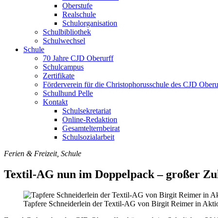
Oberstufe
Realschule
Schulorganisation
Schulbibliothek
Schulwechsel
Schule
70 Jahre CJD Oberurff
Schulcampus
Zertifikate
Förderverein für die Christophorusschule des CJD Oberur
Schulhund Pelle
Kontakt
Schulsekretariat
Online-Redaktion
Gesamtelternbeirat
Schulsozialarbeit
Ferien & Freizeit, Schule
Textil-AG nun im Doppelpack – großer Zul
Tapfere Schneiderlein der Textil-AG von Birgit Reimer in Akt