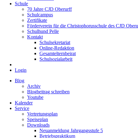
Schule
70 Jahre CJD Oberurff
Schulcampus
Zertifikate
Förderverein für die Christophorusschule des CJD Oberur
Schulhund Pelle
Kontakt
Schulsekretariat
Online-Redaktion
Gesamtelternbeirat
Schulsozialarbeit
Login
Blog
Archiv
Blogbeitrag schreiben
Youtube
Kalender
Service
Vertretungsplan
Speiseplan
Downloads
Neuanmeldung Jahrgangsstufe 5
Betriebspraktikum