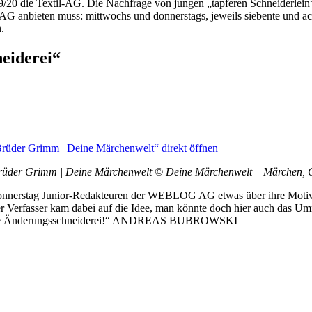
 die Textil-AG. Die Nachfrage von jungen „tapferen Schneiderlein“ is
AG anbieten muss: mittwochs und donnerstags, jeweils siebente und ach
.
eiderei“
Brüder Grimm | Deine Märchenwelt“ direkt öffnen
 Brüder Grimm | Deine Märchenwelt © Deine Märchenwelt – Märchen, 
 Donnerstag Junior-Redakteuren der WEBLOG AG etwas über ihre Moti
Der Verfasser kam dabei auf die Idee, man könnte doch hier auch das
nd keine Änderungsschneiderei!“ ANDREAS BUBROWSKI