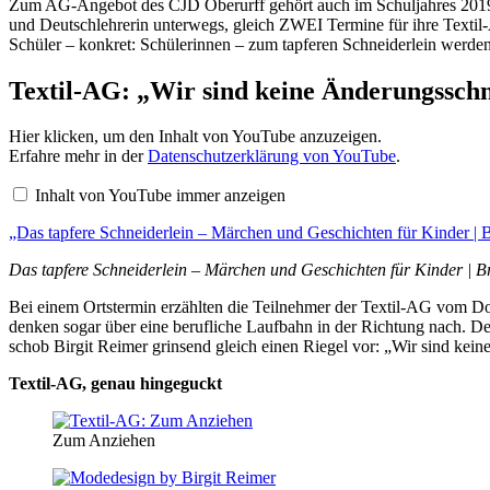
Zum AG-Angebot des CJD Oberurff gehört auch im Schuljahres 2019/20
und Deutschlehrerin unterwegs, gleich ZWEI Termine für ihre Textil-
Schüler – konkret: Schülerinnen – zum tapferen Schneiderlein werden
Textil-AG: „Wir sind keine Änderungsschn
„Das
Hier klicken, um den Inhalt von YouTube anzuzeigen.
tapfere
Erfahre mehr in der
Datenschutzerklärung von YouTube
.
Schneiderlein
–
Inhalt von YouTube immer anzeigen
Märchen
und
„Das tapfere Schneiderlein – Märchen und Geschichten für Kinder | 
Geschichten
für
Kinder
Das tapfere Schneiderlein – Märchen und Geschichten für Kinder |
|
Brüder
Bei einem Ortstermin erzählten die Teilnehmer der Textil-AG vom
Grimm
denken sogar über eine berufliche Laufbahn in der Richtung nach. 
|
schob Birgit Reimer grinsend gleich einen Riegel vor: „Wir si
Deine
Märchenwelt“
von
Textil-AG, genau hingeguckt
YouTube
anzeigen
Zum Anziehen