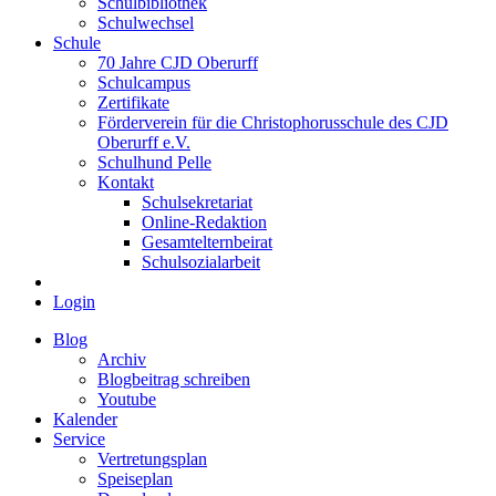
Schulbibliothek
Schulwechsel
Schule
70 Jahre CJD Oberurff
Schulcampus
Zertifikate
Förderverein für die Christophorusschule des CJD
Oberurff e.V.
Schulhund Pelle
Kontakt
Schulsekretariat
Online-Redaktion
Gesamtelternbeirat
Schulsozialarbeit
Login
Blog
Archiv
Blogbeitrag schreiben
Youtube
Kalender
Service
Vertretungsplan
Speiseplan