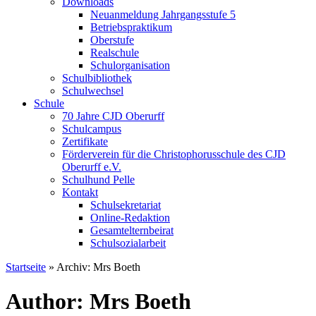
Downloads
Neuanmeldung Jahrgangsstufe 5
Betriebspraktikum
Oberstufe
Realschule
Schulorganisation
Schulbibliothek
Schulwechsel
Schule
70 Jahre CJD Oberurff
Schulcampus
Zertifikate
Förderverein für die Christophorusschule des CJD
Oberurff e.V.
Schulhund Pelle
Kontakt
Schulsekretariat
Online-Redaktion
Gesamtelternbeirat
Schulsozialarbeit
Startseite
»
Archiv: Mrs Boeth
Author: Mrs Boeth