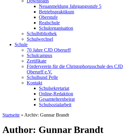
Downloads
Neuanmeldung Jahrgangsstufe 5
Betriebspraktikum
Oberstufe
Realschule
Schulorganisation
Schulbibliothek
Schulwechsel
Schule
70 Jahre CJD Oberurff
Schulcampus
Zertifikate
Förderverein für die Christophorusschule des CJD
Oberurff e.V.
Schulhund Pelle
Kontakt
Schulsekretariat
Online-Redaktion
Gesamtelternbeirat
Schulsozialarbeit
Startseite
»
Archiv: Gunnar Brandt
Author: Gunnar Brandt