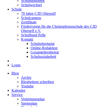
Schulbibliothek
Schulwechsel
Schule
70 Jahre CJD Oberurff
Schulcampus
Zertifikate
Förderverein für die Christophorusschule des CJD
Oberurff e.V.
Schulhund Pelle
Kontakt
Schulsekretariat
Online-Redaktion
Gesamtelternbeirat
Schulsozialarbeit
Login
Blog
Archiv
Blogbeitrag schreiben
Youtube
Kalender
Service
Vertretungsplan
Speiseplan