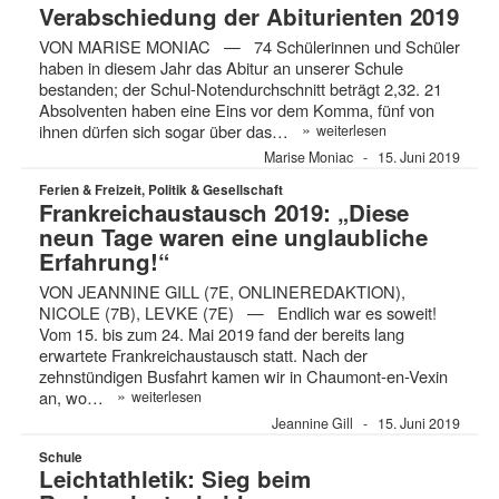
Verabschiedung der Abiturienten 2019
VON MARISE MONIAC — 74 Schülerinnen und Schüler
haben in diesem Jahr das Abitur an unserer Schule
bestanden; der Schul-Notendurchschnitt beträgt 2,32. 21
Absolventen haben eine Eins vor dem Komma, fünf von
»
ihnen dürfen sich sogar über das…
weiterlesen
Marise Moniac
15. Juni 2019
Ferien & Freizeit, Politik & Gesellschaft
Frankreichaustausch 2019: „Diese
neun Tage waren eine unglaubliche
Erfahrung!“
VON JEANNINE GILL (7E, ONLINEREDAKTION),
NICOLE (7B), LEVKE (7E) — Endlich war es soweit!
Vom 15. bis zum 24. Mai 2019 fand der bereits lang
erwartete Frankreichaustausch statt. Nach der
zehnstündigen Busfahrt kamen wir in Chaumont-en-Vexin
»
an, wo…
weiterlesen
Jeannine Gill
15. Juni 2019
Schule
Leichtathletik: Sieg beim