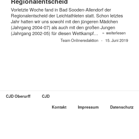
Regionalentscheid
Vorletzte Woche fand in Bad Sooden-Allendorf der
Regionalentscheid der Leichtathleten statt. Schon letztes
Jahr hatten wir uns sowohl mit den jüngeren Mädchen
(Jahrgang 2004-07) als auch mit den großen Jungen
»
(Jahrgang 2002-05) für diesen Wettkampf…
weiterlesen
Team Onlineredaktion
15. Juni 2019
CJD Oberurff
CJD
Kontakt
Impressum
Datenschutz
Um Ihnen die Chance für ein besseres Nutzererlebnis zu bieten,
verwenden wir Cookies. Mit der Nutzung von CJD UPDATE erklären
Sie sich mit der Verwendung von Cookies einverstanden. Weitere
Informationen, sowie Ihre Widerspruchsmöglichkeiten finden Sie in