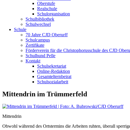
Oberstufe
Realschule
Schulorganisation
Schulbibliothek
Schulwechsel
Schule
70 Jahre CJD Oberurff
Schulcampus
Zertifikate
Förderverein für die Christophorusschule des CJD Oberur
Schulhund Pelle
Kontakt
Schulsekretariat
Online-Redaktion
Gesamtelternbeirat
Schulsozialarbeit
Mittendrin im Trümmerfeld
Mittendrin
Obwohl während des Ortstermins die Arbeiten ruhten, überall sperr