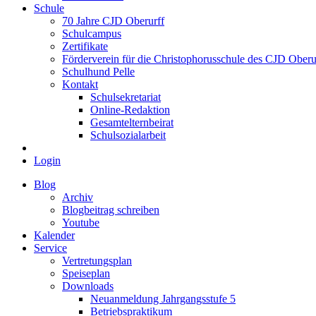
Schule
70 Jahre CJD Oberurff
Schulcampus
Zertifikate
Förderverein für die Christophorusschule des CJD Oberur
Schulhund Pelle
Kontakt
Schulsekretariat
Online-Redaktion
Gesamtelternbeirat
Schulsozialarbeit
Login
Blog
Archiv
Blogbeitrag schreiben
Youtube
Kalender
Service
Vertretungsplan
Speiseplan
Downloads
Neuanmeldung Jahrgangsstufe 5
Betriebspraktikum