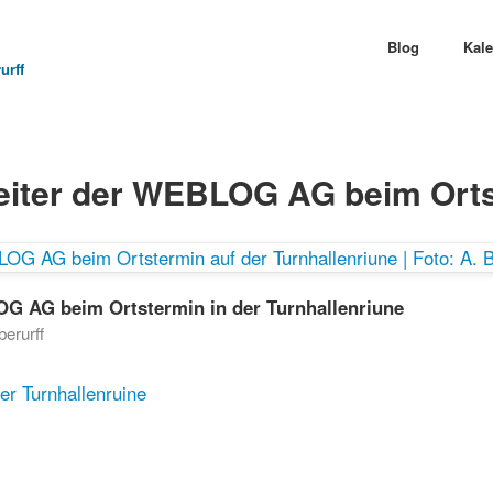
Blog
Kal
urff
eiter der WEBLOG AG beim Ort
OG AG beim Ortstermin in der Turnhallenriune
erurff
er Turnhallenruine