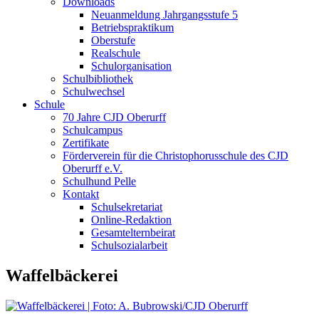
Downloads
Neuanmeldung Jahrgangsstufe 5
Betriebspraktikum
Oberstufe
Realschule
Schulorganisation
Schulbibliothek
Schulwechsel
Schule
70 Jahre CJD Oberurff
Schulcampus
Zertifikate
Förderverein für die Christophorusschule des CJD
Oberurff e.V.
Schulhund Pelle
Kontakt
Schulsekretariat
Online-Redaktion
Gesamtelternbeirat
Schulsozialarbeit
Waffelbäckerei