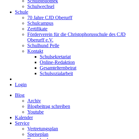
Schulbibliothek
Schulwechsel
Schule
70 Jahre CJD Oberurff
Schulcampus
Zertifikate
Förderverein für die Christophorusschule des CJD
Oberurff e.V.
Schulhund Pelle
Kontakt
Schulsekretariat
Online-Redaktion
Gesamtelternbeirat
Schulsozialarbeit
Login
Blog
Archiv
Blogbeitrag schreiben
Youtube
Kalender
Service
Vertretungsplan
Speiseplan