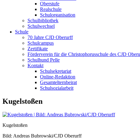
Oberstufe
Realschule
Schulorganisation
Schulbibliothek
Schulwechsel
Schule
70 Jahre CJD Oberurff
Schulcampus
Zertifikate
Förderverein für die Christophorusschule des CJD Oberur
Schulhund Pelle
Kontakt
Schulsekretariat
Online-Redaktion
Gesamtelternbeirat
Schulsozialarbeit
Kugelstoßen
Kugelstoßen
Bild: Andreas Bubrowski/CJD Oberurff