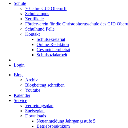
Schule
70 Jahre CJD Oberurff
Schulcampus
Zertifikate
Förderverein für die Christophorusschule des CJD Oberur
Schulhund Pelle
Kontakt
Schulsekretariat
Online-Redaktion
Gesamtelternbeirat
Schulsozialarbeit
Login
Blog
Archiv
Blogbeitrag schreiben
Youtube
Kalender
Service
Vertretungsplan
Speiseplan
Downloads
Neuanmeldung Jahrgangsstufe 5
Betriebspraktikum