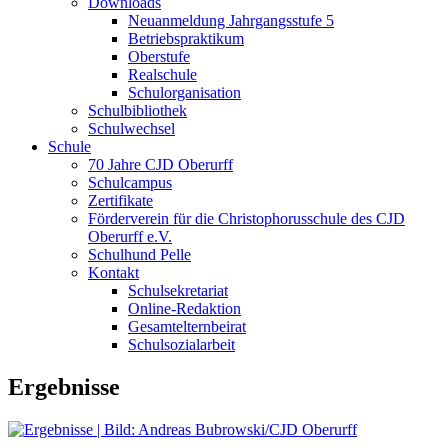
Downloads
Neuanmeldung Jahrgangsstufe 5
Betriebspraktikum
Oberstufe
Realschule
Schulorganisation
Schulbibliothek
Schulwechsel
Schule
70 Jahre CJD Oberurff
Schulcampus
Zertifikate
Förderverein für die Christophorusschule des CJD
Oberurff e.V.
Schulhund Pelle
Kontakt
Schulsekretariat
Online-Redaktion
Gesamtelternbeirat
Schulsozialarbeit
Ergebnisse