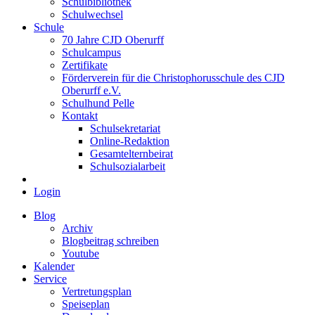
Schulbibliothek
Schulwechsel
Schule
70 Jahre CJD Oberurff
Schulcampus
Zertifikate
Förderverein für die Christophorusschule des CJD
Oberurff e.V.
Schulhund Pelle
Kontakt
Schulsekretariat
Online-Redaktion
Gesamtelternbeirat
Schulsozialarbeit
Login
Blog
Archiv
Blogbeitrag schreiben
Youtube
Kalender
Service
Vertretungsplan
Speiseplan