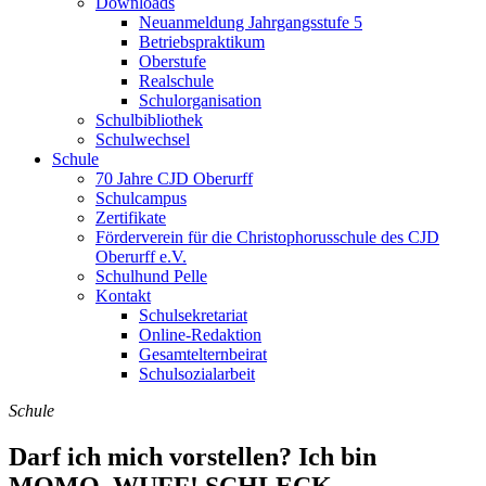
Downloads
Neuanmeldung Jahrgangsstufe 5
Betriebspraktikum
Oberstufe
Realschule
Schulorganisation
Schulbibliothek
Schulwechsel
Schule
70 Jahre CJD Oberurff
Schulcampus
Zertifikate
Förderverein für die Christophorusschule des CJD
Oberurff e.V.
Schulhund Pelle
Kontakt
Schulsekretariat
Online-Redaktion
Gesamtelternbeirat
Schulsozialarbeit
Schule
Darf ich mich vorstellen? Ich bin
MOMO. WUFF! SCHLECK