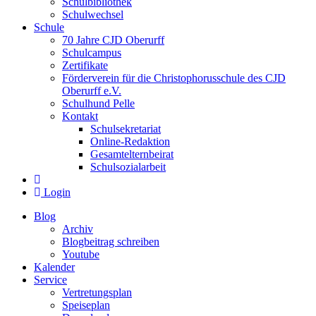
Schulbibliothek
Schulwechsel
Schule
70 Jahre CJD Oberurff
Schulcampus
Zertifikate
Förderverein für die Christophorusschule des CJD
Oberurff e.V.
Schulhund Pelle
Kontakt
Schulsekretariat
Online-Redaktion
Gesamtelternbeirat
Schulsozialarbeit
Login
Blog
Archiv
Blogbeitrag schreiben
Youtube
Kalender
Service
Vertretungsplan
Speiseplan