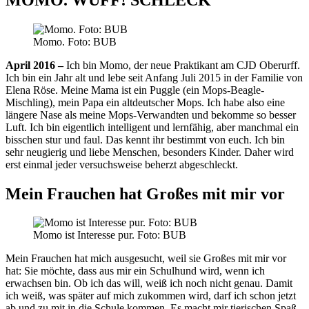
Momo. Foto: BUB
April 2016 –
Ich bin Momo, der neue Praktikant am CJD Oberurff.
Ich bin ein Jahr alt und lebe seit Anfang Juli 2015 in der Familie von
Elena Röse. Meine Mama ist ein Puggle (ein Mops-Beagle-
Mischling), mein Papa ein altdeutscher Mops. Ich habe also eine
längere Nase als meine Mops-Verwandten und bekomme so besser
Luft. Ich bin eigentlich intelligent und lernfähig, aber manchmal ein
bisschen stur und faul. Das kennt ihr bestimmt von euch. Ich bin
sehr neugierig und liebe Menschen, besonders Kinder. Daher wird
erst einmal jeder versuchsweise beherzt abgeschleckt.
Mein Frauchen hat Großes mit mir vor
Momo ist Interesse pur. Foto: BUB
Mein Frauchen hat mich ausgesucht, weil sie Großes mit mir vor
hat: Sie möchte, dass aus mir ein Schulhund wird, wenn ich
erwachsen bin. Ob ich das will, weiß ich noch nicht genau. Damit
ich weiß, was später auf mich zukommen wird, darf ich schon jetzt
ab und zu mit in die Schule kommen. Es macht mir tierischen Spaß,