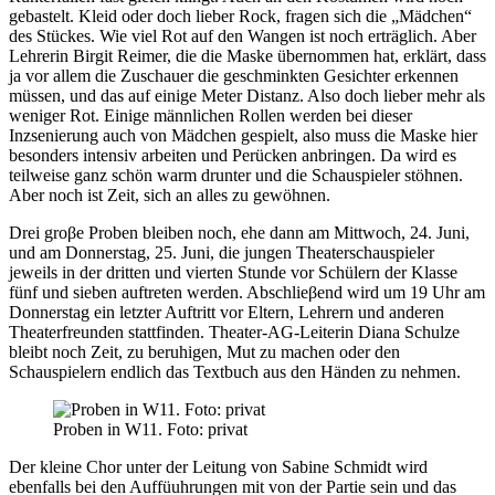
gebastelt. Kleid oder doch lieber Rock, fragen sich die „Mädchen“
des Stückes. Wie viel Rot auf den Wangen ist noch erträglich. Aber
Lehrerin Birgit Reimer, die die Maske übernommen hat, erklärt, dass
ja vor allem die Zuschauer die geschminkten Gesichter erkennen
müssen, und das auf einige Meter Distanz. Also doch lieber mehr als
weniger Rot. Einige männlichen Rollen werden bei dieser
Inzsenierung auch von Mädchen gespielt, also muss die Maske hier
besonders intensiv arbeiten und Perücken anbringen. Da wird es
teilweise ganz schön warm drunter und die Schauspieler stöhnen.
Aber noch ist Zeit, sich an alles zu gewöhnen.
Drei groβe Proben bleiben noch, ehe dann am Mittwoch, 24. Juni,
und am Donnerstag, 25. Juni, die jungen Theaterschauspieler
jeweils in der dritten und vierten Stunde vor Schülern der Klasse
fünf und sieben auftreten werden. Abschlieβend wird um 19 Uhr am
Donnerstag ein letzter Auftritt vor Eltern, Lehrern und anderen
Theaterfreunden stattfinden. Theater-AG-Leiterin Diana Schulze
bleibt noch Zeit, zu beruhigen, Mut zu machen oder den
Schauspielern endlich das Textbuch aus den Händen zu nehmen.
Proben in W11. Foto: privat
Der kleine Chor unter der Leitung von Sabine Schmidt wird
ebenfalls bei den Auffüuhrungen mit von der Partie sein und das