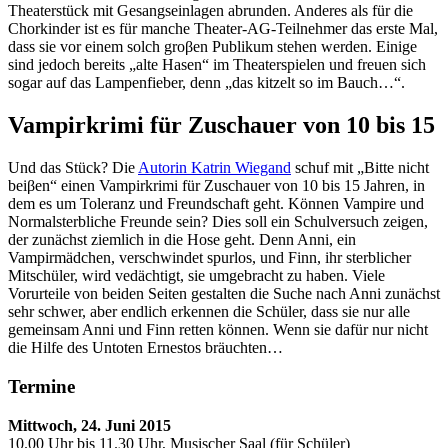
Theaterstück mit Gesangseinlagen abrunden. Anderes als für die
Chorkinder ist es für manche Theater-AG-Teilnehmer das erste Mal,
dass sie vor einem solch groβen Publikum stehen werden. Einige
sind jedoch bereits „alte Hasen“ im Theaterspielen und freuen sich
sogar auf das Lampenfieber, denn „das kitzelt so im Bauch…“.
Vampirkrimi für Zuschauer von 10 bis 15
Und das Stück? Die
Autorin Katrin Wiegand
schuf mit „Bitte nicht
beiβen“ einen Vampirkrimi für Zuschauer von 10 bis 15 Jahren, in
dem es um Toleranz und Freundschaft geht. Können Vampire und
Normalsterbliche Freunde sein? Dies soll ein Schulversuch zeigen,
der zunächst ziemlich in die Hose geht. Denn Anni, ein
Vampirmädchen, verschwindet spurlos, und Finn, ihr sterblicher
Mitschüler, wird vedächtigt, sie umgebracht zu haben. Viele
Vorurteile von beiden Seiten gestalten die Suche nach Anni zunächst
sehr schwer, aber endlich erkennen die Schüler, dass sie nur alle
gemeinsam Anni und Finn retten können. Wenn sie dafür nur nicht
die Hilfe des Untoten Ernestos bräuchten…
Termine
Mittwoch, 24. Juni 2015
10.00 Uhr bis 11.30 Uhr, Musischer Saal (für Schüler)