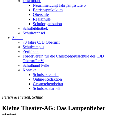
Downloads
Neuanmeldung Jahrgangsstufe 5
Betriebspraktikum
Oberstufe
Realschule
Schulorganisation
Schulbibliothek
Schulwechsel
Schule
70 Jahre CJD Oberurff
Schulcampus
Zertifikate
Förderverein für die Christophorusschule des CJD
Oberurff e.V.
Schulhund Pelle
Kontakt
Schulsekretariat
Online-Redaktion
Gesamtelternbeirat
Schulsozialarbeit
Ferien & Freizeit, Schule
Kleine Theater-AG: Das Lampenfieber
steigt