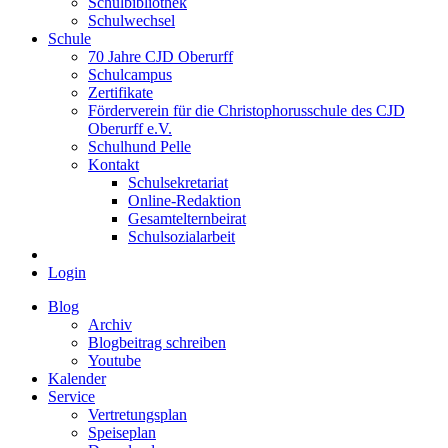
Schulbibliothek
Schulwechsel
Schule
70 Jahre CJD Oberurff
Schulcampus
Zertifikate
Förderverein für die Christophorusschule des CJD
Oberurff e.V.
Schulhund Pelle
Kontakt
Schulsekretariat
Online-Redaktion
Gesamtelternbeirat
Schulsozialarbeit
Login
Blog
Archiv
Blogbeitrag schreiben
Youtube
Kalender
Service
Vertretungsplan
Speiseplan