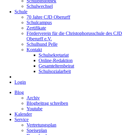
Schulbibliothek
Schulwechsel
Schule
70 Jahre CJD Oberurff
Schulcampus
Zertifikate
Förderverein für die Christophorusschule des CJD
Oberurff e.V.
Schulhund Pelle
Kontakt
Schulsekretariat
Online-Redaktion
Gesamtelternbeirat
Schulsozialarbeit
Login
Blog
Archiv
Blogbeitrag schreiben
Youtube
Kalender
Service
Vertretungsplan
Speiseplan