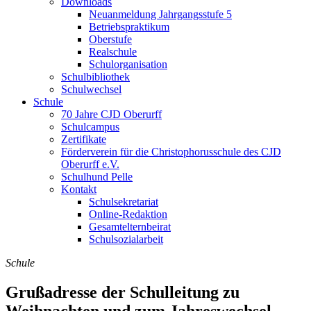
Downloads
Neuanmeldung Jahrgangsstufe 5
Betriebspraktikum
Oberstufe
Realschule
Schulorganisation
Schulbibliothek
Schulwechsel
Schule
70 Jahre CJD Oberurff
Schulcampus
Zertifikate
Förderverein für die Christophorusschule des CJD
Oberurff e.V.
Schulhund Pelle
Kontakt
Schulsekretariat
Online-Redaktion
Gesamtelternbeirat
Schulsozialarbeit
Schule
Grußadresse der Schulleitung zu
Weihnachten und zum Jahreswechsel