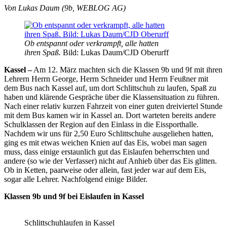
Von Lukas Daum (9b, WEBLOG AG)
Ob entspannt oder verkrampft, alle hatten
ihren Spaß.
Bild: Lukas Daum/CJD Oberurff
Kassel –
Am 12. März machten sich die Klassen 9b und 9f mit ihren
Lehrern Herrn George, Herrn Schneider und Herrn Feußner mit
dem Bus nach Kassel auf, um dort Schlittschuh zu laufen, Spaß zu
haben und klärende Gespräche über die Klassensituation zu führen.
Nach einer relativ kurzen Fahrzeit von einer guten dreiviertel Stunde
mit dem Bus kamen wir in Kassel an. Dort warteten bereits andere
Schulklassen der Region auf den Einlass in die Eissporthalle.
Nachdem wir uns für 2,50 Euro Schlittschuhe ausgeliehen hatten,
ging es mit etwas weichen Knien auf das Eis, wobei man sagen
muss, dass einige erstaunlich gut das Eislaufen beherrschten und
andere (so wie der Verfasser) nicht auf Anhieb über das Eis glitten.
Ob in Ketten, paarweise oder allein, fast jeder war auf dem Eis,
sogar alle Lehrer. Nachfolgend einige Bilder.
Klassen 9b und 9f bei Eislaufen in Kassel
Schlittschuhlaufen in Kassel