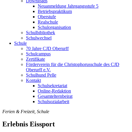
Downloads
Neuanmeldung Jahrgangsstufe 5
Betriebspraktikum
Oberstufe
Realschule
Schulorganisation
Schulbibliothek
Schulwechsel
Schule
70 Jahre CJD Oberurff
Schulcampus
Zertifikate
Förderverein für die Christophorusschule des CJD
Oberurff e.V.
Schulhund Pelle
Kontakt
Schulsekretariat
Online-Redaktion
Gesamtelternbeirat
Schulsozialarbeit
Ferien & Freizeit, Schule
Erlebnis Eissport