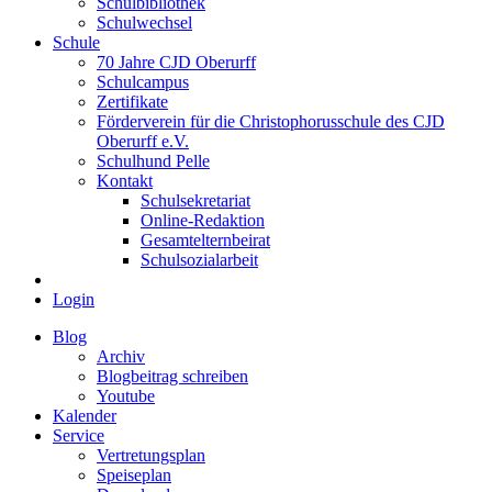
Schulbibliothek
Schulwechsel
Schule
70 Jahre CJD Oberurff
Schulcampus
Zertifikate
Förderverein für die Christophorusschule des CJD
Oberurff e.V.
Schulhund Pelle
Kontakt
Schulsekretariat
Online-Redaktion
Gesamtelternbeirat
Schulsozialarbeit
Login
Blog
Archiv
Blogbeitrag schreiben
Youtube
Kalender
Service
Vertretungsplan
Speiseplan