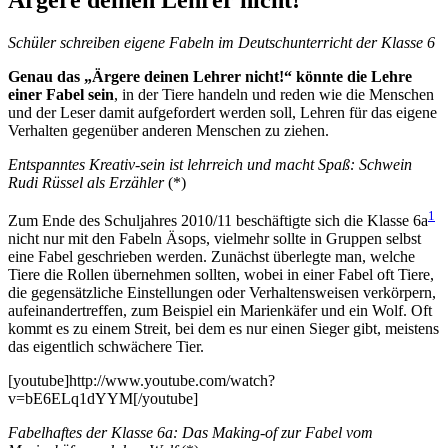
Schüler schreiben eigene Fabeln im Deutschunterricht der Klasse 6
Genau das „Ärgere deinen Lehrer nicht!“ könnte die Lehre
einer Fabel sein
, in der Tiere handeln und reden wie die Menschen
und der Leser damit aufgefordert werden soll, Lehren für das eigene
Verhalten gegenüber anderen Menschen zu ziehen.
Entspanntes Kreativ-sein ist lehrreich und macht Spaß: Schwein
Rudi Rüssel als Erzähler
(*)
1
Zum Ende des Schuljahres 2010/11 beschäftigte sich die Klasse 6a
nicht nur mit den Fabeln Äsops, vielmehr sollte in Gruppen selbst
eine Fabel geschrieben werden. Zunächst überlegte man, welche
Tiere die Rollen übernehmen sollten, wobei in einer Fabel oft Tiere,
die gegensätzliche Einstellungen oder Verhaltensweisen verkörpern,
aufeinandertreffen, zum Beispiel ein Marienkäfer und ein Wolf. Oft
kommt es zu einem Streit, bei dem es nur einen Sieger gibt, meistens
das eigentlich schwächere Tier.
[youtube]http://www.youtube.com/watch?
v=bE6ELq1dYYM[/youtube]
Fabelhaftes der Klasse 6a: Das Making-of zur Fabel vom