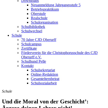
Downloads
Neuanmeldung Jahrgangsstufe 5
Betriebspraktikum
Oberstufe
Realschule
Schulorganisation
Schulbibliothek
Schulwechsel
Schule
70 Jahre CJD Oberurff
Schulcampus
Zertifikate
Förderverein für die Christophorusschule des CJD
Oberurff e.V.
Schulhund Pelle
Kontakt
Schulsekretariat
Online-Redaktion
Gesamtelternbeirat
Schulsozialarbeit
Schule
Und die Moral von der Geschicht’:
Ärgere deinen Lehrer nicht!