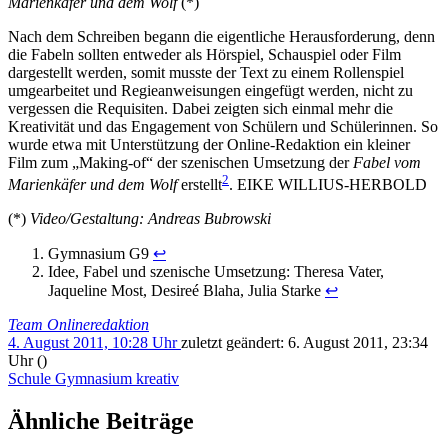
Marienkäfer und dem Wolf
(*)
Nach dem Schreiben begann die eigentliche Herausforderung, denn
die Fabeln sollten entweder als Hörspiel, Schauspiel oder Film
dargestellt werden, somit musste der Text zu einem Rollenspiel
umgearbeitet und Regieanweisungen eingefügt werden, nicht zu
vergessen die Requisiten. Dabei zeigten sich einmal mehr die
Kreativität und das Engagement von Schülern und Schülerinnen. So
wurde etwa mit Unterstützung der Online-Redaktion ein kleiner
Film zum „Making-of“ der szenischen Umsetzung der
Fabel vom
2
Marienkäfer und dem Wolf
erstellt
. EIKE WILLIUS-HERBOLD
(*)
Video/Gestaltung: Andreas Bubrowski
Gymnasium G9
↩
Idee, Fabel und szenische Umsetzung: Theresa Vater,
Jaqueline Most, Desireé Blaha, Julia Starke
↩
Team Onlineredaktion
4. August 2011, 10:28 Uhr
zuletzt geändert:
6. August 2011, 23:34
Uhr
()
Schule
Gymnasium
kreativ
Ähnliche Beiträge