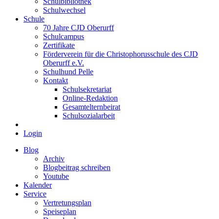
Schulbibliothek
Schulwechsel
Schule
70 Jahre CJD Oberurff
Schulcampus
Zertifikate
Förderverein für die Christophorusschule des CJD
Oberurff e.V.
Schulhund Pelle
Kontakt
Schulsekretariat
Online-Redaktion
Gesamtelternbeirat
Schulsozialarbeit
Login
Blog
Archiv
Blogbeitrag schreiben
Youtube
Kalender
Service
Vertretungsplan
Speiseplan