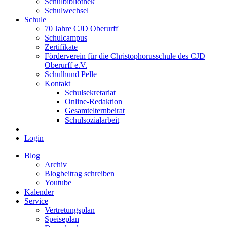
Schulbibliothek
Schulwechsel
Schule
70 Jahre CJD Oberurff
Schulcampus
Zertifikate
Förderverein für die Christophorusschule des CJD
Oberurff e.V.
Schulhund Pelle
Kontakt
Schulsekretariat
Online-Redaktion
Gesamtelternbeirat
Schulsozialarbeit
Login
Blog
Archiv
Blogbeitrag schreiben
Youtube
Kalender
Service
Vertretungsplan
Speiseplan