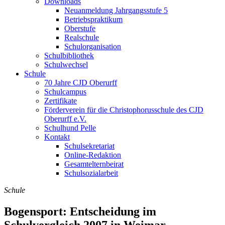
Downloads
Neuanmeldung Jahrgangsstufe 5
Betriebspraktikum
Oberstufe
Realschule
Schulorganisation
Schulbibliothek
Schulwechsel
Schule
70 Jahre CJD Oberurff
Schulcampus
Zertifikate
Förderverein für die Christophorusschule des CJD
Oberurff e.V.
Schulhund Pelle
Kontakt
Schulsekretariat
Online-Redaktion
Gesamtelternbeirat
Schulsozialarbeit
Schule
Bogensport: Entscheidung im
Schulvergleich 2007 in Weimar