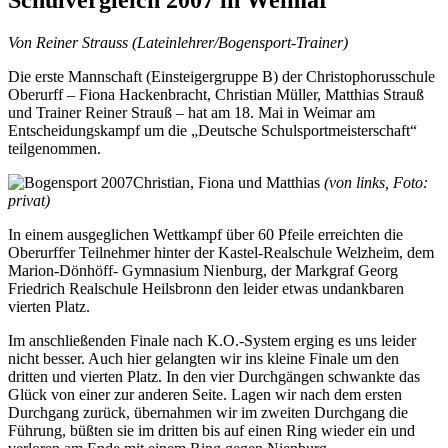
Von Reiner Strauss (Lateinlehrer/Bogensport-Trainer)
Die erste Mannschaft (Einsteigergruppe B) der Christophorusschule
Oberurff – Fiona Hackenbracht, Christian Müller, Matthias Strauß
und Trainer Reiner Strauß – hat am 18. Mai in Weimar am
Entscheidungskampf um die „Deutsche Schulsportmeisterschaft“
teilgenommen.
Christian, Fiona und Matthias
(von links, Foto:
privat)
In einem ausgeglichen Wettkampf über 60 Pfeile erreichten die
Oberurffer Teilnehmer hinter der Kastel-Realschule Welzheim, dem
Marion-Dönhöff- Gymnasium Nienburg, der Markgraf Georg
Friedrich Realschule Heilsbronn den leider etwas undankbaren
vierten Platz.
Im anschließenden Finale nach K.O.-System erging es uns leider
nicht besser. Auch hier gelangten wir ins kleine Finale um den
dritten und vierten Platz. In den vier Durchgängen schwankte das
Glück von einer zur anderen Seite. Lagen wir nach dem ersten
Durchgang zurück, übernahmen wir im zweiten Durchgang die
Führung, büßten sie im dritten bis auf einen Ring wieder ein und