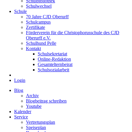
Schulbibliothek
Schulwechsel
Schule
70 Jahre CJD Oberurff
Schulcampus
Zertifikate
Förderverein für die Christophorusschule des CJD
Oberurff e.V.
Schulhund Pelle
Kontakt
Schulsekretariat
Online-Redaktion
Gesamtelternbeirat
Schulsozialarbeit
Login
Blog
Archiv
Blogbeitrag schreiben
Youtube
Kalender
Service
Vertretungsplan
Speiseplan