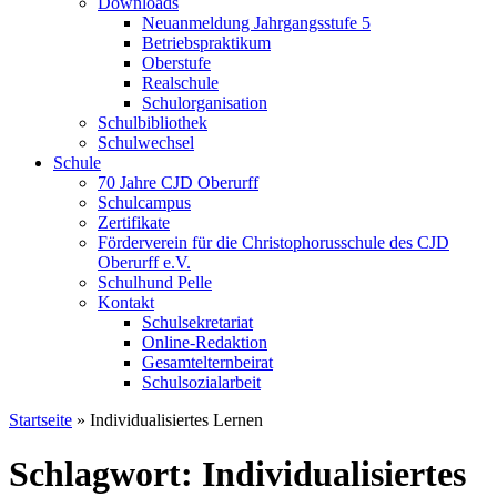
Downloads
Neuanmeldung Jahrgangsstufe 5
Betriebspraktikum
Oberstufe
Realschule
Schulorganisation
Schulbibliothek
Schulwechsel
Schule
70 Jahre CJD Oberurff
Schulcampus
Zertifikate
Förderverein für die Christophorusschule des CJD
Oberurff e.V.
Schulhund Pelle
Kontakt
Schulsekretariat
Online-Redaktion
Gesamtelternbeirat
Schulsozialarbeit
Startseite
»
Individualisiertes Lernen
Schlagwort: Individualisiertes