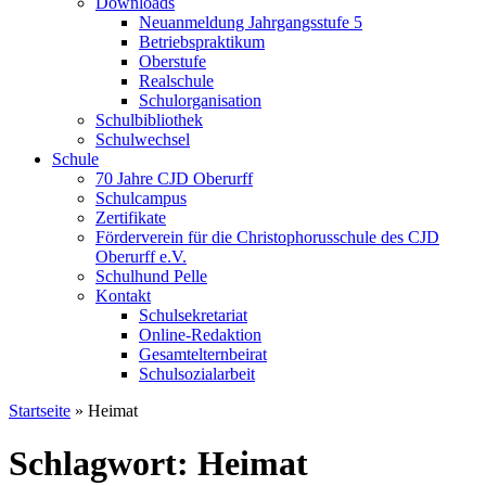
Downloads
Neuanmeldung Jahrgangsstufe 5
Betriebspraktikum
Oberstufe
Realschule
Schulorganisation
Schulbibliothek
Schulwechsel
Schule
70 Jahre CJD Oberurff
Schulcampus
Zertifikate
Förderverein für die Christophorusschule des CJD
Oberurff e.V.
Schulhund Pelle
Kontakt
Schulsekretariat
Online-Redaktion
Gesamtelternbeirat
Schulsozialarbeit
Startseite
»
Heimat
Schlagwort: Heimat