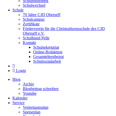
Schulbibliothek
Schulwechsel
Schule
70 Jahre CJD Oberurff
Schulcampus
Zertifikate
Förderverein für die Christophorusschule des CJD
Oberurff e.V.
Schulhund Pelle
Kontakt
Schulsekretariat
Online-Redaktion
Gesamtelternbeirat
Schulsozialarbeit
Login
Blog
Archiv
Blogbeitrag schreiben
Youtube
Kalender
Service
Vertretungsplan
Speiseplan