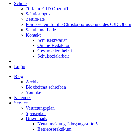
Schule
70 Jahre CJD Oberurff
Schulcampus
Zertifikate
Förderverein für die Christophorusschule des CJD Oberur
Schulhund Pelle
Kontakt
Schulsekretariat
Online-Redaktion
Gesamtelternbeirat
Schulsozialarbeit
Login
Blog
Archiv
Blogbeitrag schreiben
Youtube
Kalender
Service
Vertretungsplan
Speiseplan
Downloads
Neuanmeldung Jahrgangsstufe 5
Betriebspraktikum