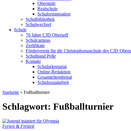
Oberstufe
Realschule
Schulorganisation
Schulbibliothek
Schulwechsel
Schule
70 Jahre CJD Oberurff
Schulcampus
Zertifikate
Förderverein für die Christophorusschule des CJD Oberur
Schulhund Pelle
Kontakt
Schulsekretariat
Online-Redaktion
Gesamtelternbeirat
Schulsozialarbeit
Startseite
»
Fußballturnier
Schlagwort: Fußballturnier
Ferien & Freizeit