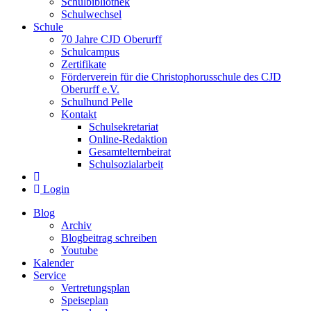
Schulbibliothek
Schulwechsel
Schule
70 Jahre CJD Oberurff
Schulcampus
Zertifikate
Förderverein für die Christophorusschule des CJD
Oberurff e.V.
Schulhund Pelle
Kontakt
Schulsekretariat
Online-Redaktion
Gesamtelternbeirat
Schulsozialarbeit
Login
Blog
Archiv
Blogbeitrag schreiben
Youtube
Kalender
Service
Vertretungsplan
Speiseplan