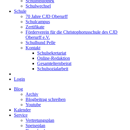
Schulbibliothek
Schulwechsel
Schule
70 Jahre CJD Oberurff
Schulcampus
Zertifikate
Förderverein für die Christophorusschule des CJD
Oberurff e.V.
Schulhund Pelle
Kontakt
Schulsekretariat
Online-Redaktion
Gesamtelternbeirat
Schulsozialarbeit
Login
Blog
Archiv
Blogbeitrag schreiben
Youtube
Kalender
Service
Vertretungsplan
Speiseplan