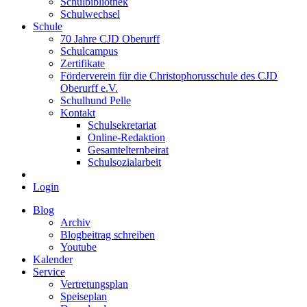
Schulbibliothek
Schulwechsel
Schule
70 Jahre CJD Oberurff
Schulcampus
Zertifikate
Förderverein für die Christophorusschule des CJD
Oberurff e.V.
Schulhund Pelle
Kontakt
Schulsekretariat
Online-Redaktion
Gesamtelternbeirat
Schulsozialarbeit
Login
Blog
Archiv
Blogbeitrag schreiben
Youtube
Kalender
Service
Vertretungsplan
Speiseplan