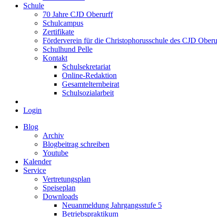
Schule
70 Jahre CJD Oberurff
Schulcampus
Zertifikate
Förderverein für die Christophorusschule des CJD Oberur
Schulhund Pelle
Kontakt
Schulsekretariat
Online-Redaktion
Gesamtelternbeirat
Schulsozialarbeit
Login
Blog
Archiv
Blogbeitrag schreiben
Youtube
Kalender
Service
Vertretungsplan
Speiseplan
Downloads
Neuanmeldung Jahrgangsstufe 5
Betriebspraktikum