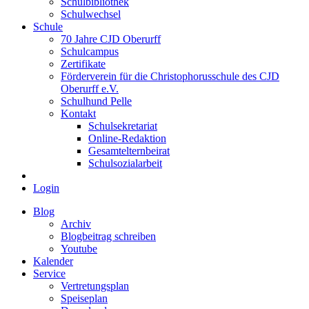
Schulbibliothek
Schulwechsel
Schule
70 Jahre CJD Oberurff
Schulcampus
Zertifikate
Förderverein für die Christophorusschule des CJD
Oberurff e.V.
Schulhund Pelle
Kontakt
Schulsekretariat
Online-Redaktion
Gesamtelternbeirat
Schulsozialarbeit
Login
Blog
Archiv
Blogbeitrag schreiben
Youtube
Kalender
Service
Vertretungsplan
Speiseplan