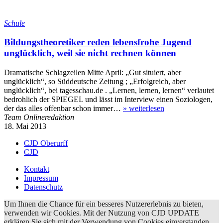
Schule
Bildungstheoretiker reden lebensfrohe Jugend
unglücklich, weil sie nicht rechnen können
Dramatische Schlagzeilen Mitte April: „Gut situiert, aber
unglücklich“, so Süddeutsche Zeitung ; „Erfolgreich, aber
unglücklich“, bei tagesschau.de . „Lernen, lernen, lernen“ verlautet
bedrohlich der SPIEGEL und lässt im Interview einen Soziologen,
der das alles offenbar schon immer…
»
weiterlesen
Team Onlineredaktion
18. Mai 2013
CJD Oberurff
CJD
Kontakt
Impressum
Datenschutz
Um Ihnen die Chance für ein besseres Nutzererlebnis zu bieten,
verwenden wir Cookies. Mit der Nutzung von CJD UPDATE
erklären Sie sich mit der Verwendung von Cookies einverstanden.