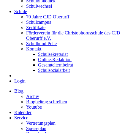
Schulbibliothek
Schulwechsel
Schule
70 Jahre CJD Oberurff
Schulcampus
Zertifikate
Förderverein für die Christophorusschule des CJD
Oberurff e.V.
Schulhund Pelle
Kontakt
Schulsekretariat
Online-Redaktion
Gesamtelternbeirat
Schulsozialarbeit
Login
Blog
Archiv
Blogbeitrag schreiben
Youtube
Kalender
Service
Vertretungsplan
Speiseplan