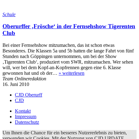
Schule
Oberurffer ‚Frösche‘ in der Fernsehshow Tigerenten
Club
Bei einer Fernsehshow mitzumachen, das ist schon etwas
Besonderes. Die Klassen 5a und 5b hatten die lange Fahrt von fünf
Stunden nach Göppingen unternommen, um bei der Show
‚Tigerenten Club‘, produziert vom SWR, mitzumachen. Wer sehen
will, wer bei dem Kopf-an-Kopfrennen gegen eine 6. Klasse
gewonnen hat und ob der…
»
weiterlesen
Team Onlineredaktion
16. Juni 2010
CJD Oberurff
CJD
Kontakt
Impressum
Datenschutz
Um Ihnen die Chance für ein besseres Nutzererlebnis zu bieten,
verwenden wir Cookies. Mit der Nutzung von CJD UPDATE