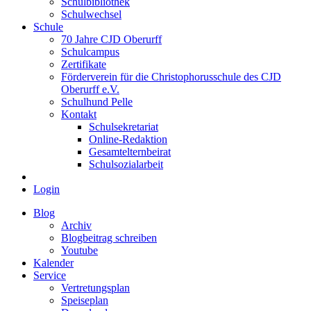
Schulbibliothek
Schulwechsel
Schule
70 Jahre CJD Oberurff
Schulcampus
Zertifikate
Förderverein für die Christophorusschule des CJD
Oberurff e.V.
Schulhund Pelle
Kontakt
Schulsekretariat
Online-Redaktion
Gesamtelternbeirat
Schulsozialarbeit
Login
Blog
Archiv
Blogbeitrag schreiben
Youtube
Kalender
Service
Vertretungsplan
Speiseplan