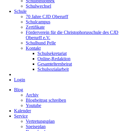
Schulbibliothek
Schulwechsel
Schule
70 Jahre CJD Oberurff
Schulcampus
Zertifikate
Förderverein für die Christophorusschule des CJD
Oberurff e.V.
Schulhund Pelle
Kontakt
Schulsekretariat
Online-Redaktion
Gesamtelternbeirat
Schulsozialarbeit
Login
Blog
Archiv
Blogbeitrag schreiben
Youtube
Kalender
Service
Vertretungsplan
Speiseplan