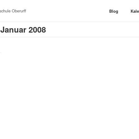
chule Oberurff
Blog
Kal
 Januar 2008