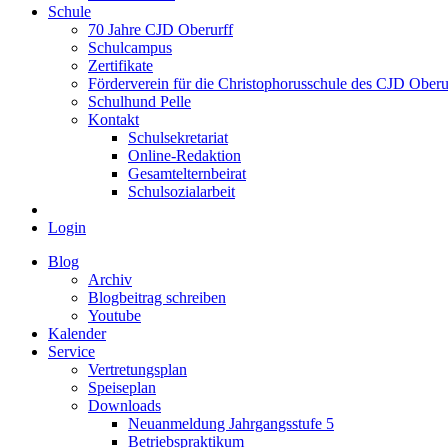
Schule
70 Jahre CJD Oberurff
Schulcampus
Zertifikate
Förderverein für die Christophorusschule des CJD Oberur
Schulhund Pelle
Kontakt
Schulsekretariat
Online-Redaktion
Gesamtelternbeirat
Schulsozialarbeit
Login
Blog
Archiv
Blogbeitrag schreiben
Youtube
Kalender
Service
Vertretungsplan
Speiseplan
Downloads
Neuanmeldung Jahrgangsstufe 5
Betriebspraktikum