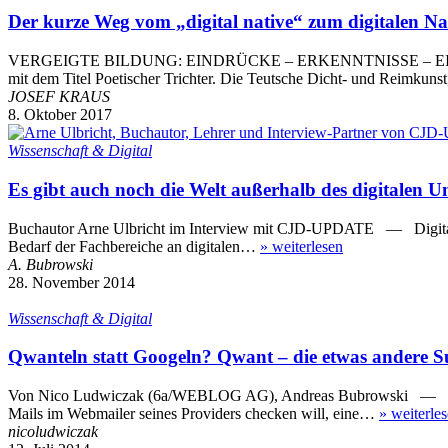
Der kurze Weg vom „digital native“ zum digitalen Na
VERGEIGTE BILDUNG: EINDRÜCKE – ERKENNTNISSE – EINWÄNDE 
mit dem Titel Poetischer Trichter. Die Teutsche Dicht- und Reimku
JOSEF KRAUS
8. Oktober 2017
Wissenschaft & Digital
Es gibt auch noch die Welt außerhalb des digitalen 
Buchautor Arne Ulbricht im Interview mit CJD-UPDATE — Digitale We
Bedarf der Fachbereiche an digitalen…
»
weiterlesen
A. Bubrowski
28. November 2014
Wissenschaft & Digital
Qwanteln statt Googeln? Qwant – die etwas andere 
Von Nico Ludwiczak (6a/WEBLOG AG), Andreas Bubrowski — Wer be
Mails im Webmailer seines Providers checken will, eine…
»
weiterle
nicoludwiczak