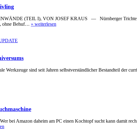
ivling
(TEIL I), VON JOSEF KRAUS — Nürnberger Trichter 2.0? Im J
nst, ohne Behuf…
»
weiterlesen
Universums
rkzeuge sind seit Jahren selbstverständlicher Bestandteil der curri
Suchmaschine
i Amazon daheim am PC einen Kochtopf sucht kann damit rechnen, 
sen