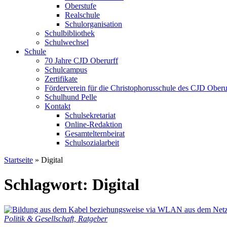
Oberstufe
Realschule
Schulorganisation
Schulbibliothek
Schulwechsel
Schule
70 Jahre CJD Oberurff
Schulcampus
Zertifikate
Förderverein für die Christophorusschule des CJD Oberur
Schulhund Pelle
Kontakt
Schulsekretariat
Online-Redaktion
Gesamtelternbeirat
Schulsozialarbeit
Startseite
»
Digital
Schlagwort: Digital
Politik & Gesellschaft, Ratgeber