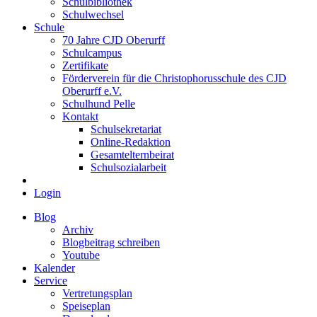
Schulbibliothek
Schulwechsel
Schule
70 Jahre CJD Oberurff
Schulcampus
Zertifikate
Förderverein für die Christophorusschule des CJD
Oberurff e.V.
Schulhund Pelle
Kontakt
Schulsekretariat
Online-Redaktion
Gesamtelternbeirat
Schulsozialarbeit
Login
Blog
Archiv
Blogbeitrag schreiben
Youtube
Kalender
Service
Vertretungsplan
Speiseplan