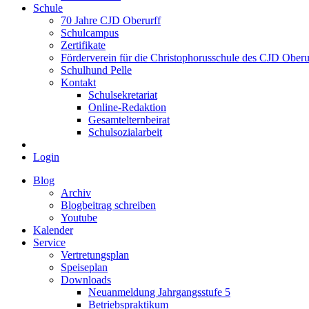
Schule
70 Jahre CJD Oberurff
Schulcampus
Zertifikate
Förderverein für die Christophorusschule des CJD Oberur
Schulhund Pelle
Kontakt
Schulsekretariat
Online-Redaktion
Gesamtelternbeirat
Schulsozialarbeit
Login
Blog
Archiv
Blogbeitrag schreiben
Youtube
Kalender
Service
Vertretungsplan
Speiseplan
Downloads
Neuanmeldung Jahrgangsstufe 5
Betriebspraktikum