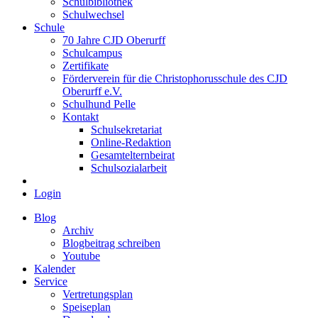
Schulbibliothek
Schulwechsel
Schule
70 Jahre CJD Oberurff
Schulcampus
Zertifikate
Förderverein für die Christophorusschule des CJD
Oberurff e.V.
Schulhund Pelle
Kontakt
Schulsekretariat
Online-Redaktion
Gesamtelternbeirat
Schulsozialarbeit
Login
Blog
Archiv
Blogbeitrag schreiben
Youtube
Kalender
Service
Vertretungsplan
Speiseplan