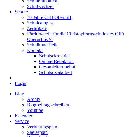
Schulbibliothek
Schulwechsel
Schule
70 Jahre CJD Oberurff
Schulcampus
Zertifikate
Förderverein für die Christophorusschule des CJD
Oberurff e.V.
Schulhund Pelle
Kontakt
Schulsekretariat
Online-Redaktion
Gesamtelternbeirat
Schulsozialarbeit
Login
Blog
Archiv
Blogbeitrag schreiben
Youtube
Kalender
Service
Vertretungsplan
Speiseplan