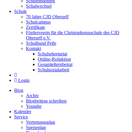
Schulbibliothek
Schulwechsel
Schule
70 Jahre CJD Oberurff
Schulcampus
Zertifikate
Förderverein für die Christophorusschule des CJD
Oberurff e.V.
Schulhund Pelle
Kontakt
Schulsekretariat
Online-Redaktion
Gesamtelternbeirat
Schulsozialarbeit
Login
Blog
Archiv
Blogbeitrag schreiben
Youtube
Kalender
Service
Vertretungsplan
Speiseplan