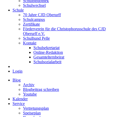
Schulbibliothek
Schulwechsel
Schule
70 Jahre CJD Oberurff
Schulcampus
Zertifikate
Förderverein für die Christophorusschule des CJD
Oberurff e.V.
Schulhund Pelle
Kontakt
Schulsekretariat
Online-Redaktion
Gesamtelternbeirat
Schulsozialarbeit
Login
Blog
Archiv
Blogbeitrag schreiben
Youtube
Kalender
Service
Vertretungsplan
Speiseplan