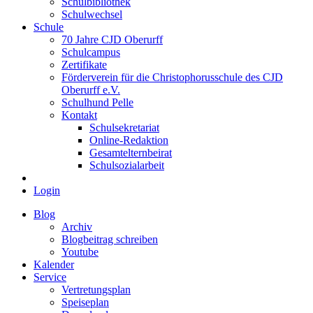
Schulbibliothek
Schulwechsel
Schule
70 Jahre CJD Oberurff
Schulcampus
Zertifikate
Förderverein für die Christophorusschule des CJD
Oberurff e.V.
Schulhund Pelle
Kontakt
Schulsekretariat
Online-Redaktion
Gesamtelternbeirat
Schulsozialarbeit
Login
Blog
Archiv
Blogbeitrag schreiben
Youtube
Kalender
Service
Vertretungsplan
Speiseplan